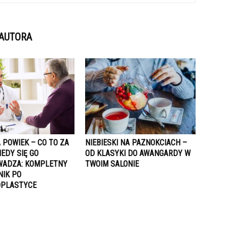
 AUTORA
 POWIEK – CO TO ZA
NIEBIESKI NA PAZNOKCIACH –
IEDY SIĘ GO
OD KLASYKI DO AWANGARDY W
ADZA: KOMPLETNY
TWOIM SALONIE
IK PO
OPLASTYCE