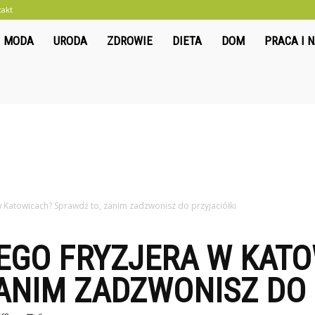
takt
liwkowo.pl
MODA
URODA
ZDROWIE
DIETA
DOM
PRACA I 
 Katowicach? Sprawdź to, zanim zadzwonisz do przyjaciółki
EGO FRYZJERA W KAT
ANIM ZADZWONISZ DO 