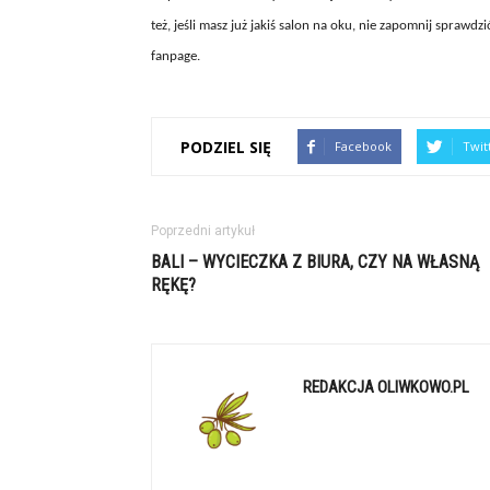
też, jeśli masz już jakiś salon na oku, nie zapomnij sprawdz
fanpage.
PODZIEL SIĘ
Facebook
Twit
Poprzedni artykuł
BALI – WYCIECZKA Z BIURA, CZY NA WŁASNĄ
RĘKĘ?
REDAKCJA OLIWKOWO.PL