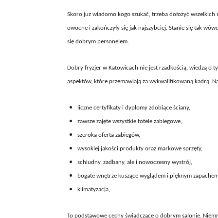
Skoro już wiadomo kogo szukać, trzeba dołożyć wszelkich 
owocne i zakończyły się jak najszybciej. Stanie się tak w
się dobrym personelem.
Dobry fryzjer w Katowicach nie jest rzadkością, wiedzą o
aspektów, które przemawiają za wykwalifikowaną kadrą. Na
liczne certyfikaty i dyplomy zdobiące ściany,
zawsze zajęte wszystkie fotele zabiegowe,
szeroka oferta zabiegów,
wysokiej jakości produkty oraz markowe sprzęty,
schludny, zadbany, ale i nowoczesny wystrój,
bogate wnętrze kuszące wyglądem i pięknym zapachem
klimatyzacja,
To podstawowe cechy świadczące o dobrym salonie. Niemnie