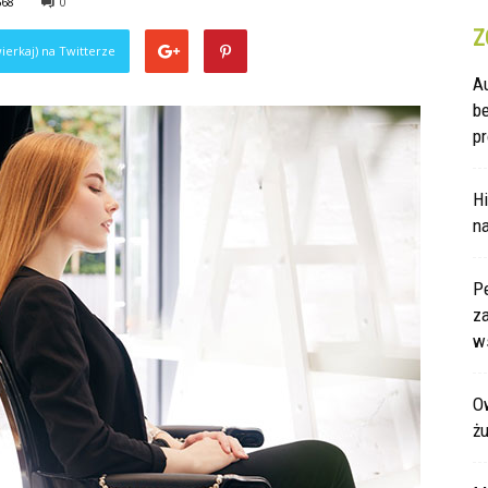
668
0
Z
ierkaj) na Twitterze
A
b
pr
Hi
na
P
za
ws
Ow
ż