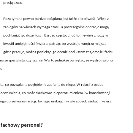
presją czasu.
Poza tym na pewno bardzo pożądana jest także cierpliwość. Wiele z
zabiegów na włosach wymaga czasu, a poszczególne operacje mogą
pochłaniać go duże ilości. Bardzo często, choć to niewiele znaczy w
kwestii umiejętności fryzjera, patrząc po wystroju wnętrza miejsca
gdzie pracuje, można poniekąd go ocenić pod kątem znajomości fachu.
a ze specjalistą, czy też nie. Warto jednakże pamiętać, że wystrój salonu
u.
ta, co pozwala na pogłębienie zaufania do niego. W relacji z osobą
ić porozumienia, co może skutkować nieporozumieniem i w konsekwencji
ga do zerwania relacji. Jak tego uniknąć i w jaki sposób szukać fryzjera,
 fachowy personel?