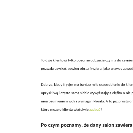
To daje klientowi tylko pozorne odczucie czy ma do czynieni
pozwala uzyskać pewien obraz fryzjera, jako znawcy zawod
Dobrze, kiedy fryzjer ma bardzo miłe usposobienie do klien
opryskliwą i często samą siebie wywyższającą ciężko o n
niezrozumieniem woli i wymagań klienta. A to już prosta dro
który może o klienta właściwie
zadbać
?
Po czym poznamy, że dany salon zawiera