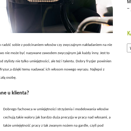
M
– 
K
Ka
o radzić sobie z podcinaniem włosów czy zwyczajnym nakładaniem na nie
stwo nie może być nazywane zawodem zwyczajnym jak każdy inny. Jest to
stylisty nie tylko umiejętności, ale też i talentu. Dobry fryzjer powinien
ji fryzur,a dzięki temu nadawać ich włosom nowego wyrazu. Najlepsi z
całą osobę.
ane u klienta?
Dobrego fachowca w umiejętności strzyżenia i modelowania włosów
cechują takie walory jak bardzo duża precyzja w pracy nad włosami, a
także umiejętność pracy z tak zwanym nożem na gardle, czyli pod