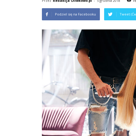
Przez
Redakcja Oliwkowo.pl
-
5 grudnia 2018
1
Podziel się na Facebooku
Tweet (Ćw