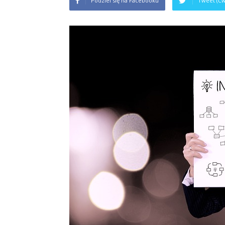
Podziel się na Facebooku
Tweet (Ćw