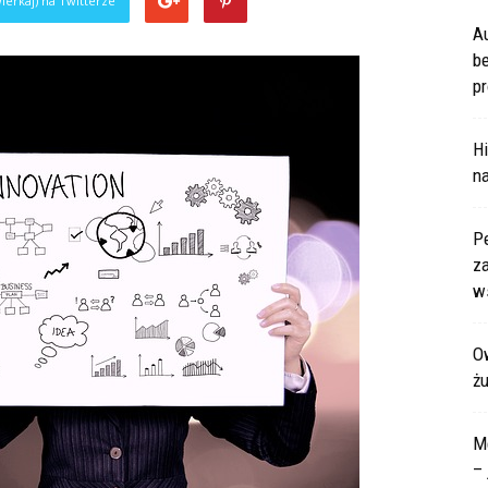
ierkaj) na Twitterze
A
b
pr
Hi
na
P
za
ws
Ow
ż
M
– 