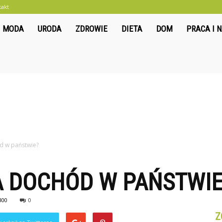
takt
liwkowo.pl
MODA
URODA
ZDROWIE
DIETA
DOM
PRACA I 
d w państwie?
 DOCHÓD W PAŃSTWIE
300
0
Z