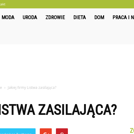
takt
liwkowo.pl
MODA
URODA
ZDROWIE
DIETA
DOM
PRACA I 
ce
Jakiej firmy Listwa zasilająca?
LISTWA ZASILAJĄCA?
Z