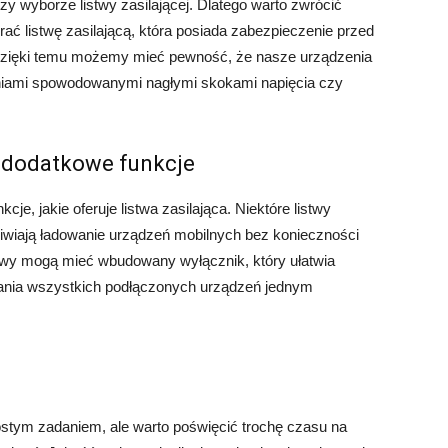
 wyborze listwy zasilającej. Dlatego warto zwrócić
ć listwę zasilającą, która posiada zabezpieczenie przed
 Dzięki temu możemy mieć pewność, że nasze urządzenia
niami spowodowanymi nagłymi skokami napięcia czy
 – dodatkowe funkcje
e, jakie oferuje listwa zasilająca. Niektóre listwy
liwiają ładowanie urządzeń mobilnych bez konieczności
stwy mogą mieć wbudowany wyłącznik, który ułatwia
lania wszystkich podłączonych urządzeń jednym
ostym zadaniem, ale warto poświęcić trochę czasu na