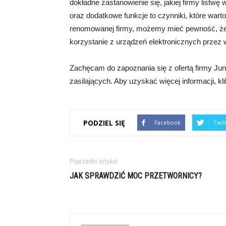
dokładne zastanowienie się, jakiej firmy listw
oraz dodatkowe funkcje to czynniki, które wart
renomowanej firmy, możemy mieć pewność, że 
korzystanie z urządzeń elektronicznych przez wi
Zachęcam do zapoznania się z ofertą firmy Junio
zasilających. Aby uzyskać więcej informacji, klik
PODZIEL SIĘ
Facebook
Twit
Poprzedni artykuł
JAK SPRAWDZIĆ MOC PRZETWORNICY?