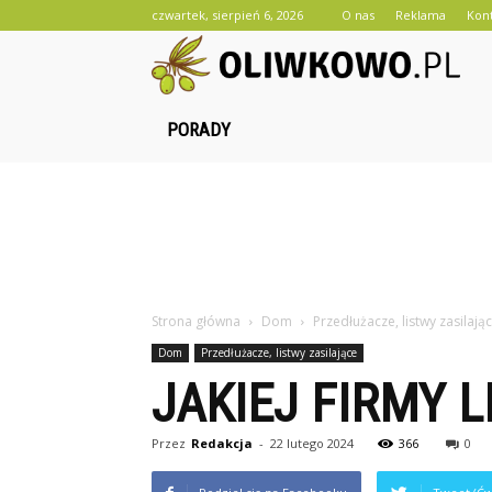
czwartek, sierpień 6, 2026
O nas
Reklama
Kon
O
PORADY
Strona główna
Dom
Przedłużacze, listwy zasilają
Dom
Przedłużacze, listwy zasilające
JAKIEJ FIRMY 
Przez
Redakcja
-
22 lutego 2024
366
0