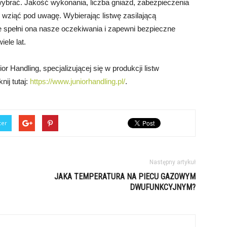
ę wybrać. Jakość wykonania, liczba gniazd, zabezpieczenia
o wziąć pod uwagę. Wybierając listwę zasilającą
spełni ona nasze oczekiwania i zapewni bezpieczne
ele lat.
r Handling, specjalizującej się w produkcji listw
nij tutaj:
https://www.juniorhandling.pl/
.
ter
Następny artykuł
JAKA TEMPERATURA NA PIECU GAZOWYM
DWUFUNKCYJNYM?