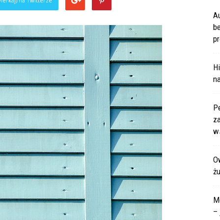
ierkaj) na Twitterze
A
b
pr
Hi
na
P
za
ws
Ow
ż
M
– 