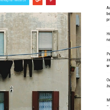
ierkaj) na Twitterze
A
b
pr
Hi
na
P
za
ws
Ow
ż
M
– 