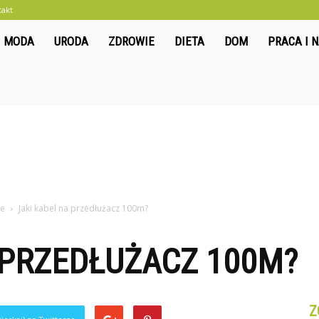
takt
liwkowo.pl
MODA
URODA
ZDROWIE
DIETA
DOM
PRACA I 
ce
Jaki kabel na przedłużacz 100m?
 PRZEDŁUŻACZ 100M?
Z