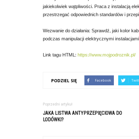
jakiekolwiek wątpliwości. Praca z instalacją e
przestrzegać odpowiednich standardów i prze
Wezwanie do działania: Sprawdź, jaki kolor kabl
podczas manipulacji elektrycznymi instalacjami
Link tagu HTML:
https://www.mojpodroznik.pl/
PODZIEL SIĘ
Facebook
Twit
Poprzedni artykuł
JAKA LISTWA ANTYPRZEPIĘCIOWA DO
LODÓWKI?