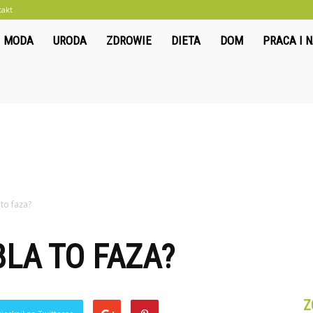
takt
liwkowo.pl
MODA
URODA
ZDROWIE
DIETA
DOM
PRACA I 
 to faza?
BLA TO FAZA?
Z