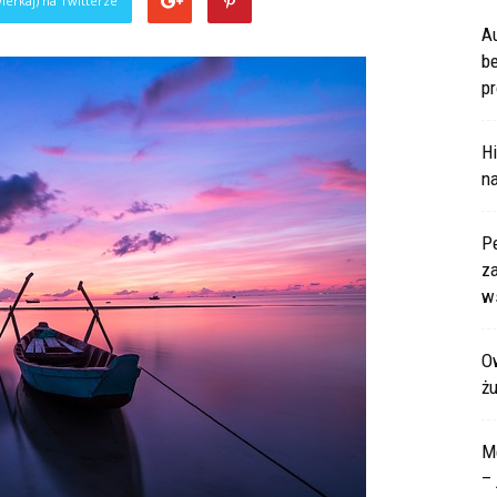
ierkaj) na Twitterze
A
b
pr
Hi
na
P
za
ws
Ow
ż
M
– 