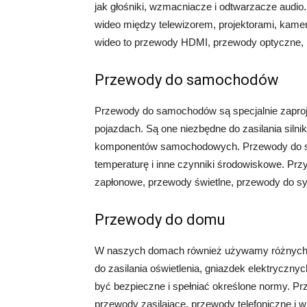
jak głośniki, wzmacniacze i odtwarzacze audio
wideo między telewizorem, projektorami, kamer
wideo to przewody HDMI, przewody optyczne, 
Przewody do samochodów
Przewody do samochodów są specjalnie zaproje
pojazdach. Są one niezbędne do zasilania silnik
komponentów samochodowych. Przewody do s
temperaturę i inne czynniki środowiskowe. P
zapłonowe, przewody świetlne, przewody do sys
Przewody do domu
W naszych domach również używamy różnych 
do zasilania oświetlenia, gniazdek elektrycz
być bezpieczne i spełniać określone normy. P
przewody zasilające, przewody telefoniczne i wi