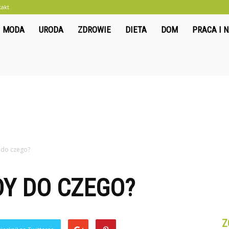
takt
liwkowo.pl
MODA
URODA
ZDROWIE
DIETA
DOM
PRACA I 
 do czego?
DY DO CZEGO?
Z