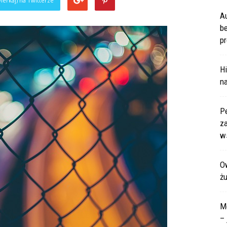
ierkaj) na Twitterze
A
b
pr
Hi
na
P
za
ws
Ow
ż
M
– 