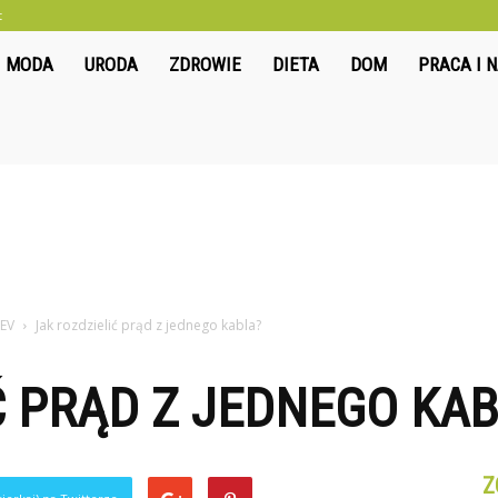
t
liwkowo.pl
MODA
URODA
ZDROWIE
DIETA
DOM
PRACA I 
 EV
Jak rozdzielić prąd z jednego kabla?
Ć PRĄD Z JEDNEGO KA
Z