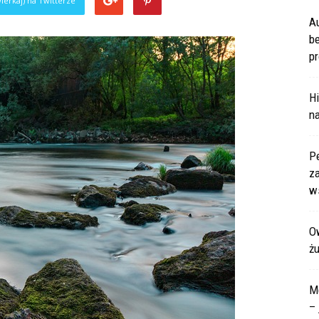
ierkaj) na Twitterze
A
b
pr
Hi
na
P
za
ws
Ow
ż
M
– 