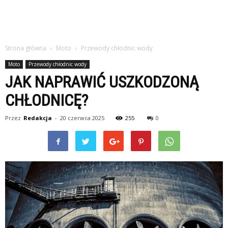
Strona główna
Moto
Przewody chłodnic wody
Moto
Przewody chłodnic wody
JAK NAPRAWIĆ USZKODZONĄ
CHŁODNICĘ?
Przez
Redakcja
-
20 czerwca 2025
255
0