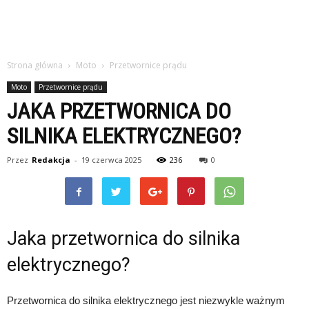
Strona główna
Moto
Przetwornice prądu
Moto
Przetwornice prądu
JAKA PRZETWORNICA DO
SILNIKA ELEKTRYCZNEGO?
Przez
Redakcja
-
19 czerwca 2025
236
0
Jaka przetwornica do silnika
elektrycznego?
Przetwornica do silnika elektrycznego jest niezwykle ważnym