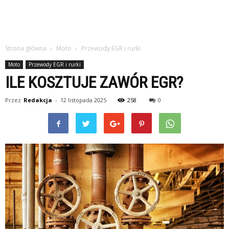
Strona główna
Moto
Przewody EGR i rurki
Moto
Przewody EGR i rurki
ILE KOSZTUJE ZAWÓR EGR?
Przez
Redakcja
-
12 listopada 2025
258
0