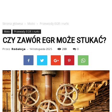
Strona główna
Moto
Przewody EGR i rurki
Moto
Przewody EGR i rurki
CZY ZAWÓR EGR MOŻE STUKAĆ?
Przez
Redakcja
-
14 listopada 2025
269
0