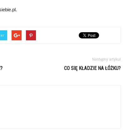
ebie.pl.
ter
Następny artykuł
E?
CO SIĘ KŁADZIE NA ŁÓŻKU?