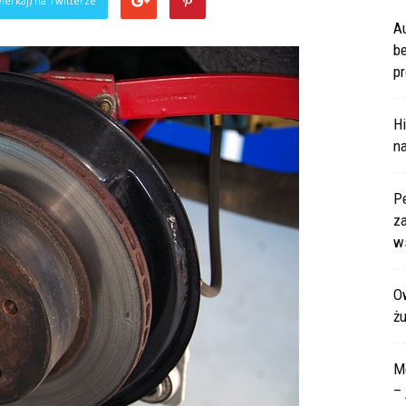
ierkaj) na Twitterze
A
b
pr
Hi
na
P
za
ws
Ow
ż
M
– 