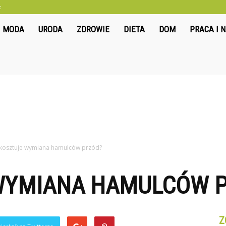
t
liwkowo.pl
MODA
URODA
ZDROWIE
DIETA
DOM
PRACA I 
e kosztuje wymiana hamulców przód?
 WYMIANA HAMULCÓW 
Z