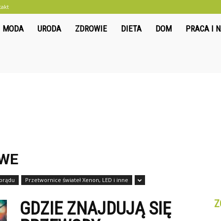
takt
liwkowo.pl
MODA
URODA
ZDROWIE
DIETA
DOM
PRACA I 
WE
prądu
Przetwornice świateł Xenon, LED i inne
Z
GDZIE ZNAJDUJĄ SIĘ