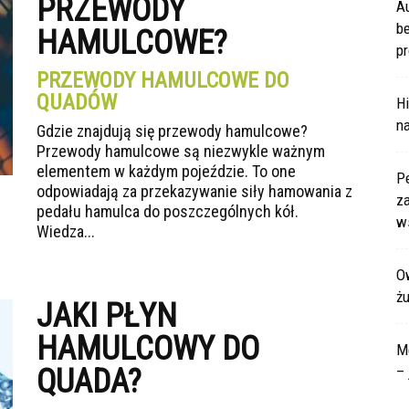
PRZEWODY
A
b
HAMULCOWE?
pr
PRZEWODY HAMULCOWE DO
QUADÓW
Hi
na
Gdzie znajdują się przewody hamulcowe?
Przewody hamulcowe są niezwykle ważnym
elementem w każdym pojeździe. To one
P
odpowiadają za przekazywanie siły hamowania z
za
pedału hamulca do poszczególnych kół.
ws
Wiedza...
Ow
ż
JAKI PŁYN
HAMULCOWY DO
M
QUADA?
– 