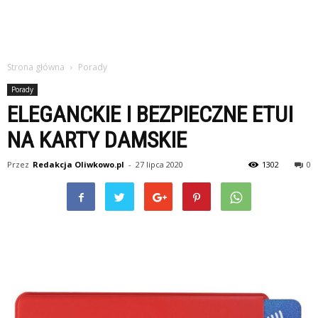
Strona główna
Porady
Porady
ELEGANCKIE I BEZPIECZNE ETUI
NA KARTY DAMSKIE
Przez
Redakcja Oliwkowo.pl
-
27 lipca 2020
1302
0