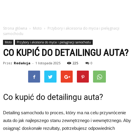
Strona główna
Moto
Przybory i akcesoria do mycia i pielęgnacji
samochodu
Moto
Przybory i akcesoria do mycia i pielęgnacji samochodu
CO KUPIĆ DO DETAILINGU AUTA?
Przez
Redakcja
-
1 listopada 2025
225
0
Co kupić do detailingu auta?
Detailing samochodu to proces, który ma na celu przywrócenie
auta do jak najlepszego stanu zewnętrznego i wewnętrznego. Aby
osiągnąć doskonałe rezultaty, potrzebujesz odpowiednich