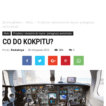
Strona główna
Moto
Przybory i akcesoria do mycia i pielęgnacji
samochodu
Moto
Przybory i akcesoria do mycia i pielęgnacji samochodu
CO DO KOKPITU?
Przez
Redakcja
-
28 listopada 2025
284
0