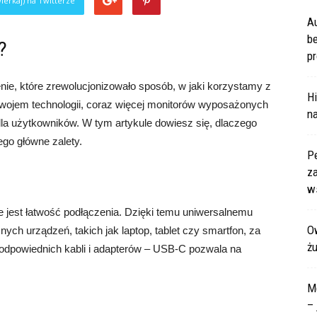
ierkaj) na Twitterze
A
b
?
pr
ie, które zrewolucjonizowało sposób, w jaki korzystamy z
Hi
wojem technologii, coraz więcej monitorów wyposażonych
na
dla użytkowników. W tym artykule dowiesz się, dlaczego
ego główne zalety.
P
za
ws
 jest łatwość podłączenia. Dzięki temu uniwersalnemu
Ow
ych urządzeń, takich jak laptop, tablet czy smartfon, za
ż
odpowiednich kabli i adapterów – USB-C pozwala na
M
– 