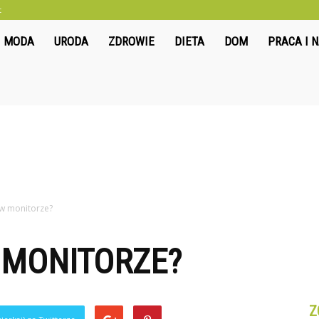
t
liwkowo.pl
MODA
URODA
ZDROWIE
DIETA
DOM
PRACA I 
w monitorze?
 MONITORZE?
Z