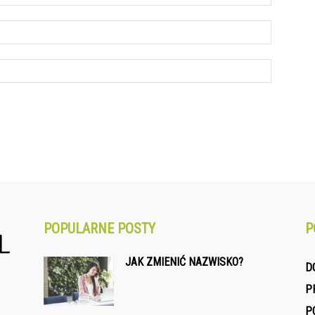
POPULARNE POSTY
P
JAK ZMIENIĆ NAZWISKO?
D
P
P