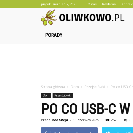
piątek, sierpień 7, 2026
O nas
Reklama
Kontak
O
PORADY
Strona główna
Dom
Przejściówki
Po co USB-C 
Dom
Przejściówki
PO CO USB-C W
Przez
Redakcja
-
11 czerwca 2025
257
0