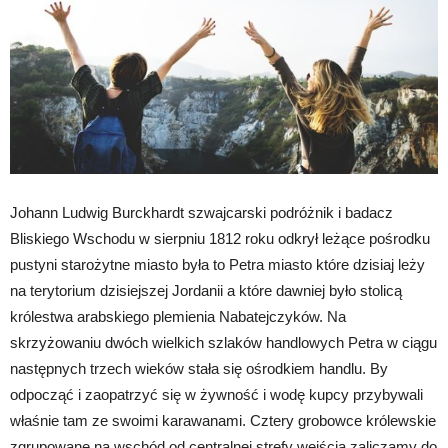
Johann Ludwig Burckhardt szwajcarski podróżnik i badacz
Bliskiego Wschodu w sierpniu 1812 roku odkrył leżące pośrodku
pustyni starożytne miasto była to Petra miasto które dzisiaj leży
na terytorium dzisiejszej Jordanii a które dawniej było stolicą
królestwa arabskiego plemienia Nabatejczyków. Na
skrzyżowaniu dwóch wielkich szlaków handlowych Petra w ciągu
następnych trzech wieków stała się ośrodkiem handlu. By
odpocząć i zaopatrzyć się w żywność i wodę kupcy przybywali
właśnie tam ze swoimi karawanami. Cztery grobowce królewskie
zgrupowane na wschód od centralnej strefy wejścia zaliczamy do