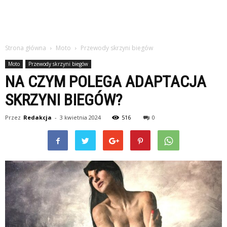
Strona główna
Moto
Przewody skrzyni biegów
Moto
Przewody skrzyni biegów
NA CZYM POLEGA ADAPTACJA
SKRZYNI BIEGÓW?
Przez
Redakcja
-
3 kwietnia 2024
516
0