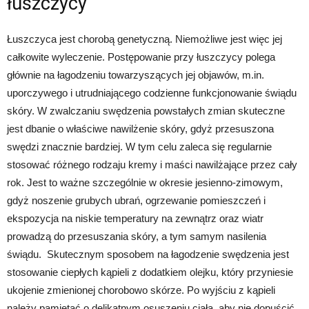
łuszczycy
Łuszczyca jest chorobą genetyczną. Niemożliwe jest więc jej
całkowite wyleczenie. Postępowanie przy łuszczycy polega
głównie na łagodzeniu towarzyszących jej objawów, m.in.
uporczywego i utrudniającego codzienne funkcjonowanie świądu
skóry. W zwalczaniu swędzenia powstałych zmian skuteczne
jest dbanie o właściwe nawilżenie skóry, gdyż przesuszona
swędzi znacznie bardziej. W tym celu zaleca się regularnie
stosować różnego rodzaju kremy i maści nawilżające przez cały
rok. Jest to ważne szczególnie w okresie jesienno-zimowym,
gdyż noszenie grubych ubrań, ogrzewanie pomieszczeń i
ekspozycja na niskie temperatury na zewnątrz oraz wiatr
prowadzą do przesuszania skóry, a tym samym nasilenia
świądu. Skutecznym sposobem na łagodzenie swędzenia jest
stosowanie ciepłych kąpieli z dodatkiem olejku, który przyniesie
ukojenie zmienionej chorobowo skórze. Po wyjściu z kąpieli
należy pamiętać o delikatnym osuszeniu ciała, aby nie dopuścić