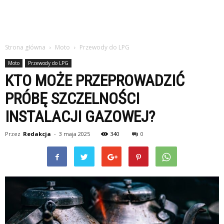
Strona główna
Moto
Przewody do LPG
Moto
Przewody do LPG
KTO MOŻE PRZEPROWADZIĆ
PRÓBĘ SZCZELNOŚCI
INSTALACJI GAZOWEJ?
Przez
Redakcja
-
3 maja 2025
340
0