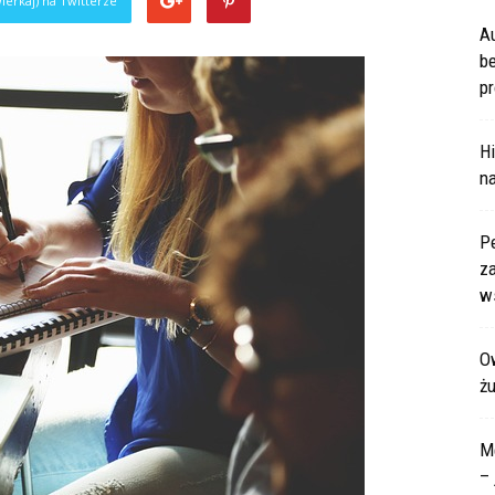
ierkaj) na Twitterze
A
b
pr
Hi
na
P
za
ws
Ow
ż
M
– 