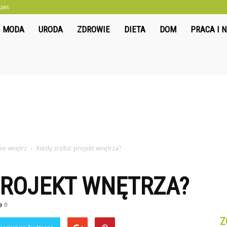
takt
liwkowo.pl
MODA
URODA
ZDROWIE
DIETA
DOM
PRACA I 
nie wnętrz
Kiedy zrobić projekt wnętrza?
PROJEKT WNĘTRZA?
0
Z