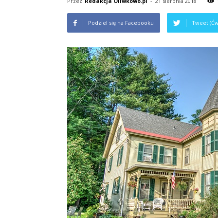
Przez
Redakcja Oliwkowo.pl
-
21 sierpnia 2018
Podziel się na Facebooku
Tweet (Ćw