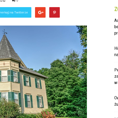
1252
0
Z
ierkaj) na Twitterze
A
b
pr
Hi
na
P
za
ws
Ow
ż