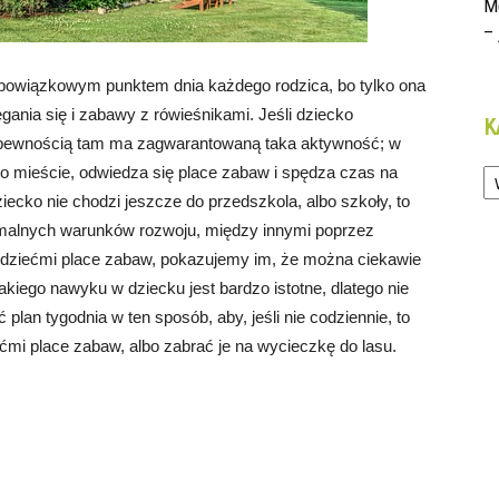
M
– 
owiązkowym punktem dnia każdego rodzica, bo tylko ona
egania się i zabawy z rówieśnikami. Jeśli dziecko
K
 z pewnością tam ma zagwarantowaną taka aktywność; w
Ka
o mieście, odwiedza się place zabaw i spędza czas na
ecko nie chodzi jeszcze do przedszkola, albo szkoły, to
malnych warunków rozwoju, między innymi poprzez
dziećmi place zabaw, pokazujemy im, że można ciekawie
iego nawyku w dziecku jest bardzo istotne, dlatego nie
lan tygodnia w ten sposób, aby, jeśli nie codziennie, to
ćmi place zabaw, albo zabrać je na wycieczkę do lasu.