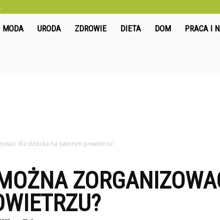
t
liwkowo.pl
MODA
URODA
ZDROWIE
DIETA
DOM
PRACA I 
zować dla dziecka na świeżym powietrzu?
 MOŻNA ZORGANIZOWAĆ
OWIETRZU?