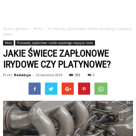
Strona główna
Moto
Przewody zapłonowe i kable wysokiego napięcia
świec
Moto
Przewody zapłonowe i kable wysokiego napięcia świec
JAKIE ŚWIECE ZAPŁONOWE
IRYDOWE CZY PLATYNOWE?
Przez
Redakcja
-
26 kwietnia 2024
533
0