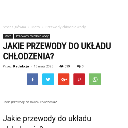
Strona główna
Moto
Przewody chłodnic wody
Moto
Przewody chłodnic wody
JAKIE PRZEWODY DO UKŁADU
CHŁODZENIA?
Przez
Redakcja
-
16 maja 2025
399
0
Jakie przewody do układu chłodzenia?
Jakie przewody do układu