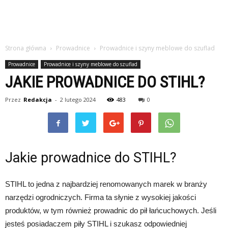
Strona główna
Prowadnice
Prowadnice i szyny meblowe do szuflad
Prowadnice
Prowadnice i szyny meblowe do szuflad
JAKIE PROWADNICE DO STIHL?
Przez
Redakcja
-
2 lutego 2024
483
0
Jakie prowadnice do STIHL?
STIHL to jedna z najbardziej renomowanych marek w branży
narzędzi ogrodniczych. Firma ta słynie z wysokiej jakości
produktów, w tym również prowadnic do pił łańcuchowych. Jeśli
jesteś posiadaczem piły STIHL i szukasz odpowiedniej