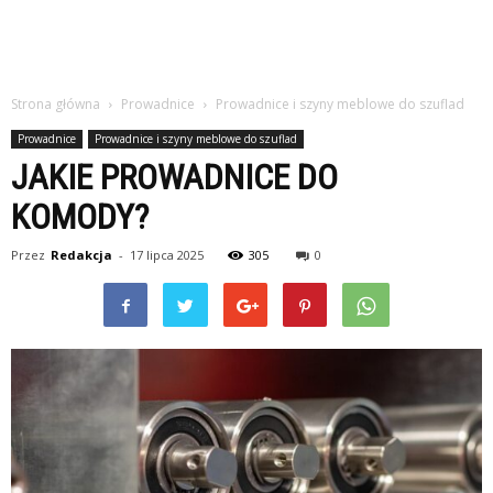
Strona główna
Prowadnice
Prowadnice i szyny meblowe do szuflad
Prowadnice
Prowadnice i szyny meblowe do szuflad
JAKIE PROWADNICE DO
KOMODY?
Przez
Redakcja
-
17 lipca 2025
305
0