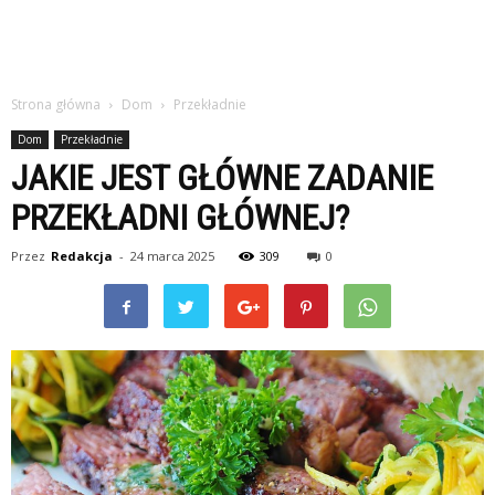
Strona główna
Dom
Przekładnie
Dom
Przekładnie
JAKIE JEST GŁÓWNE ZADANIE
PRZEKŁADNI GŁÓWNEJ?
Przez
Redakcja
-
24 marca 2025
309
0