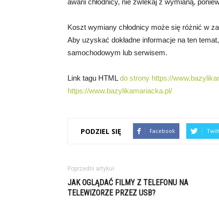
awarii chłodnicy, nie zwlekaj z wymianą, poni
Koszt wymiany chłodnicy może się różnić w za
Aby uzyskać dokładne informacje na ten temat
samochodowym lub serwisem.
Link tagu HTML
do strony https://www.bazylika
https://www.bazylikamariacka.pl/
PODZIEL SIĘ
Facebook
Twit
Poprzedni artykuł
JAK OGLĄDAĆ FILMY Z TELEFONU NA
TELEWIZORZE PRZEZ USB?