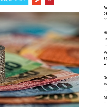
ierkaj) na Twitterze
A
b
pr
Hi
na
P
za
ws
Ow
ż
M
– 