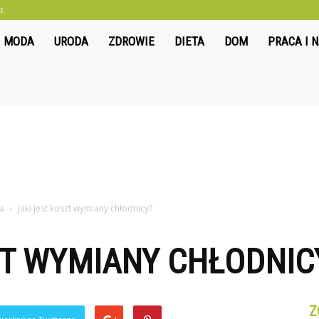
t
liwkowo.pl
MODA
URODA
ZDROWIE
DIETA
DOM
PRACA I 
a
Jaki jest koszt wymiany chłodnicy?
ZT WYMIANY CHŁODNIC
Z