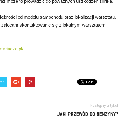
eważ może to prowadzić do poważnych uszkodzeń silnika.
leżności od modelu samochodu oraz lokalizacji warsztatu.
, zalecam skontaktowanie się z lokalnym warsztatem
mariacka.pl/:
ter
Następny artykuł
JAKI PRZEWÓD DO BENZYNY?