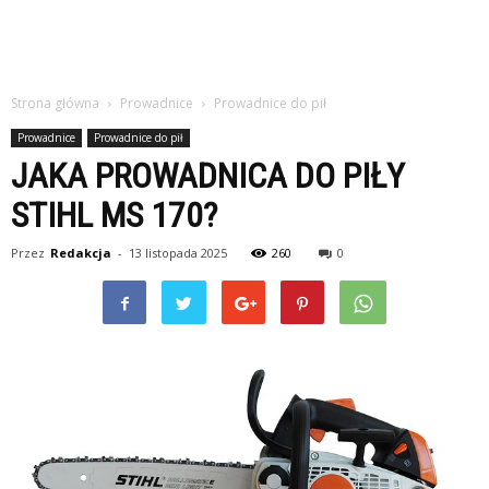
Strona główna
Prowadnice
Prowadnice do pił
Prowadnice
Prowadnice do pił
JAKA PROWADNICA DO PIŁY
STIHL MS 170?
Przez
Redakcja
-
13 listopada 2025
260
0