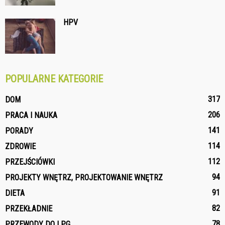
HPV
POPULARNE KATEGORIE
317
DOM
206
PRACA I NAUKA
141
PORADY
114
ZDROWIE
112
PRZEJŚCIÓWKI
94
PROJEKTY WNĘTRZ, PROJEKTOWANIE WNĘTRZ
91
DIETA
82
PRZEKŁADNIE
78
PRZEWODY DO LPG