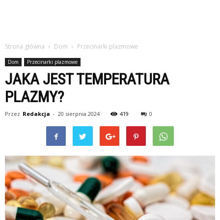
Strona główna
Dom
Przecinarki plazmowe
Dom
Przecinarki plazmowe
JAKA JEST TEMPERATURA
PLAZMY?
Przez
Redakcja
-
20 sierpnia 2024
419
0