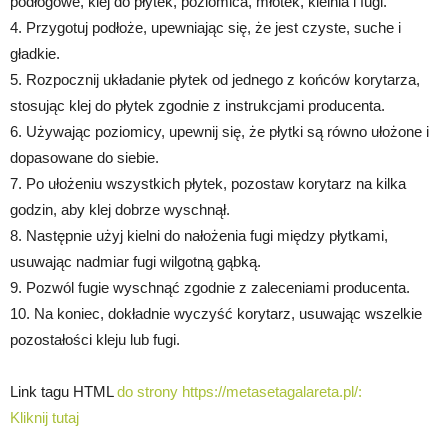
podłogowe, klej do płytek, poziomica, młotek, kielnia i fugi.
4. Przygotuj podłoże, upewniając się, że jest czyste, suche i
gładkie.
5. Rozpocznij układanie płytek od jednego z końców korytarza,
stosując klej do płytek zgodnie z instrukcjami producenta.
6. Używając poziomicy, upewnij się, że płytki są równo ułożone i
dopasowane do siebie.
7. Po ułożeniu wszystkich płytek, pozostaw korytarz na kilka
godzin, aby klej dobrze wyschnął.
8. Następnie użyj kielni do nałożenia fugi między płytkami,
usuwając nadmiar fugi wilgotną gąbką.
9. Pozwól fugie wyschnąć zgodnie z zaleceniami producenta.
10. Na koniec, dokładnie wyczyść korytarz, usuwając wszelkie
pozostałości kleju lub fugi.
Link tagu HTML
do strony https://metasetagalareta.pl/:
Kliknij tutaj