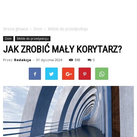
Strona główna
Dom
Meble do przedpokoju
Dom
Meble do przedpokoju
JAK ZROBIĆ MAŁY KORYTARZ?
Przez
Redakcja
-
31 stycznia 2024
510
0