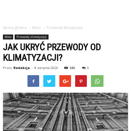
Strona główna
Moto
Przewody klimatyzacji
Moto
Przewody klimatyzacji
JAK UKRYĆ PRZEWODY OD
KLIMATYZACJI?
Przez
Redakcja
-
8 sierpnia 2024
546
0