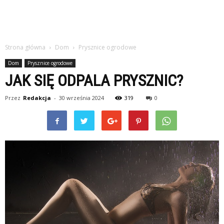
Strona główna
Dom
Prysznice ogrodowe
Dom
Prysznice ogrodowe
JAK SIĘ ODPALA PRYSZNIC?
Przez
Redakcja
-
30 września 2024
319
0