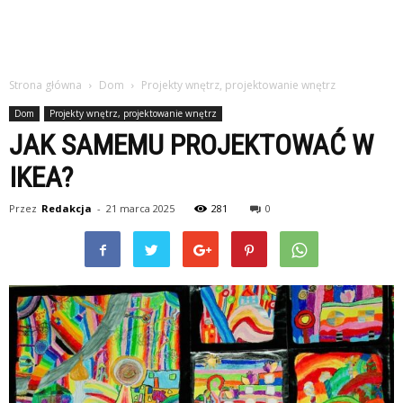
Strona główna
Dom
Projekty wnętrz, projektowanie wnętrz
Dom
Projekty wnętrz, projektowanie wnętrz
JAK SAMEMU PROJEKTOWAĆ W
IKEA?
Przez
Redakcja
-
21 marca 2025
281
0