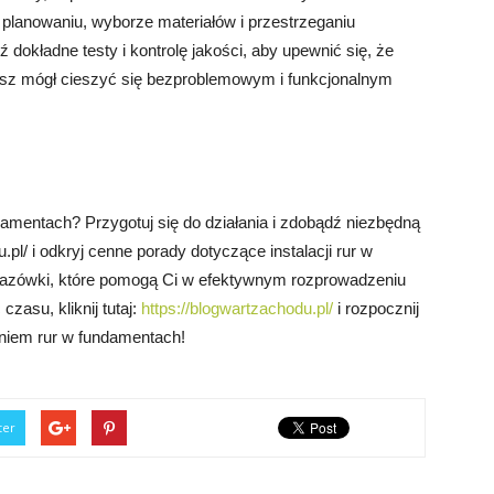
lanowaniu, wyborze materiałów i przestrzeganiu
okładne testy i kontrolę jakości, aby upewnić się, że
esz mógł cieszyć się bezproblemowym i funkcjonalnym
damentach? Przygotuj się do działania i zdobądź niezbędną
pl/ i odkryj cenne porady dotyczące instalacji rur w
kazówki, które pomogą Ci w efektywnym rozprowadzeniu
 czasu, kliknij tutaj:
https://blogwartzachodu.pl/
i rozpocznij
niem rur w fundamentach!
ter