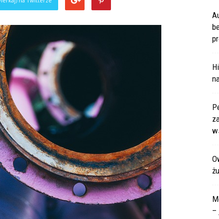
ierkaj) na Twitterze
A
b
pr
Hi
na
P
za
ws
Ow
ż
M
– 