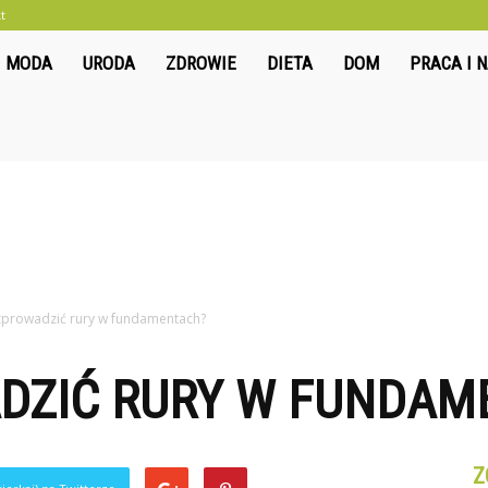
t
liwkowo.pl
MODA
URODA
ZDROWIE
DIETA
DOM
PRACA I 
zprowadzić rury w fundamentach?
DZIĆ RURY W FUNDAM
Z