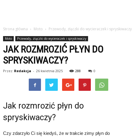
Strona główna
Moto
Przewody, złączki do wycieraczek i spryskiwaczy
Moto
Przewody, złączki do wycieraczek i spryskiwaczy
JAK ROZMROZIĆ PŁYN DO
SPRYSKIWACZY?
Przez
Redakcja
-
26 kwietnia 2025
288
0
Jak rozmrozić płyn do
spryskiwaczy?
Czy zdarzyło Ci się kiedyś, że w trakcie zimy płyn do