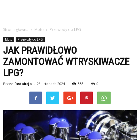
Strona główna
Moto
Przewody do LPG
Moto
Przewody do LPG
JAK PRAWIDŁOWO
ZAMONTOWAĆ WTRYSKIWACZE
LPG?
Przez
Redakcja
-
28 listopada 2024
338
0