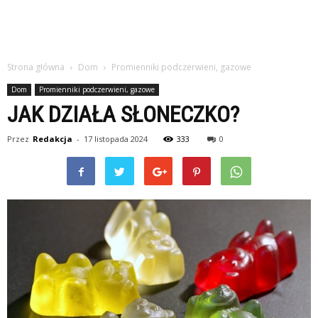
Strona główna
Dom
Promienniki podczerwieni, gazowe
Dom
Promienniki podczerwieni, gazowe
JAK DZIAŁA SŁONECZKO?
Przez
Redakcja
-
17 listopada 2024
333
0