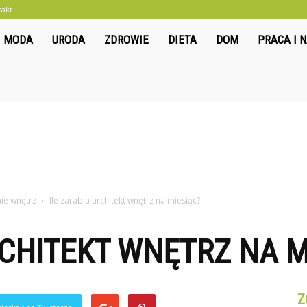
takt
liwkowo.pl
MODA
URODA
ZDROWIE
DIETA
DOM
PRACA I 
nie wnętrz
Ile zarabia architekt wnętrz na miesiąc?
RCHITEKT WNĘTRZ NA M
Z