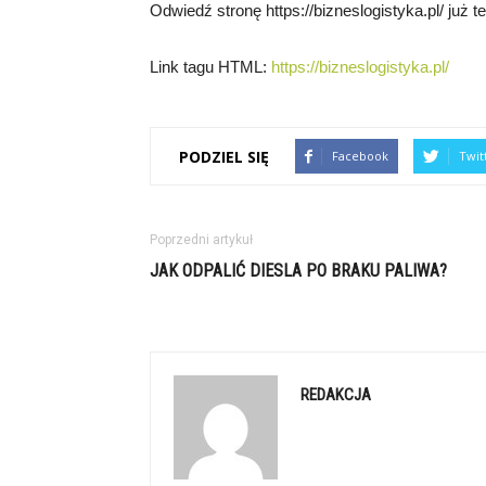
Odwiedź stronę https://bizneslogistyka.pl/ już te
Link tagu HTML:
https://bizneslogistyka.pl/
PODZIEL SIĘ
Facebook
Twit
Poprzedni artykuł
JAK ODPALIĆ DIESLA PO BRAKU PALIWA?
REDAKCJA