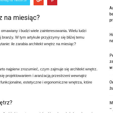
ierkaj) na Twitterze
A
b
rz na miesiąc?
pr
omawiany i budzi wiele zainteresowania. Wielu ludzi
Hi
j branży. W tym artykule przyjrzymy się bliżej temu
na
anie: ile zarabia architekt wnętrz na miesiąc?
P
za
ws
to najpierw zrozumieć, czym zajmuje się architekt wnętrz.
e się projektowaniem i aranżacją przestrzeni wewnątrz
Ow
ą funkcjonalne, estetyczne i ergonomiczne wnętrza, które
ż
ętrz?
M
– 