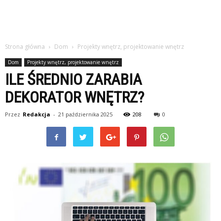
Strona główna
Dom
Projekty wnętrz, projektowanie wnętrz
Dom
Projekty wnętrz, projektowanie wnętrz
ILE ŚREDNIO ZARABIA
DEKORATOR WNĘTRZ?
Przez
Redakcja
-
21 października 2025
208
0