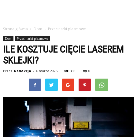
Strona główna
Dom
Przecinarki plazmowe
Dom
Przecinarki plazmowe
ILE KOSZTUJE CIĘCIE LASEREM
SKLEJKI?
Przez
Redakcja
-
6 marca 2025
338
0