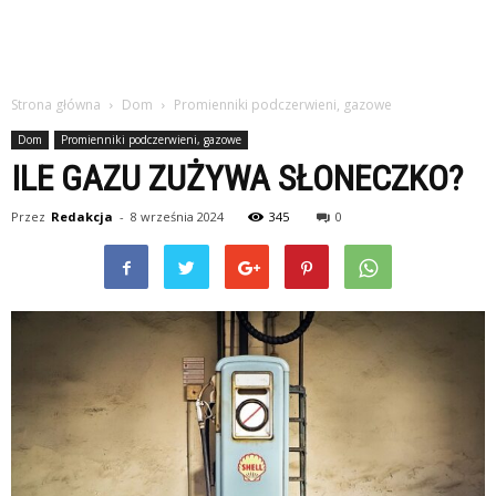
Strona główna
Dom
Promienniki podczerwieni, gazowe
Dom
Promienniki podczerwieni, gazowe
ILE GAZU ZUŻYWA SŁONECZKO?
Przez
Redakcja
-
8 września 2024
345
0