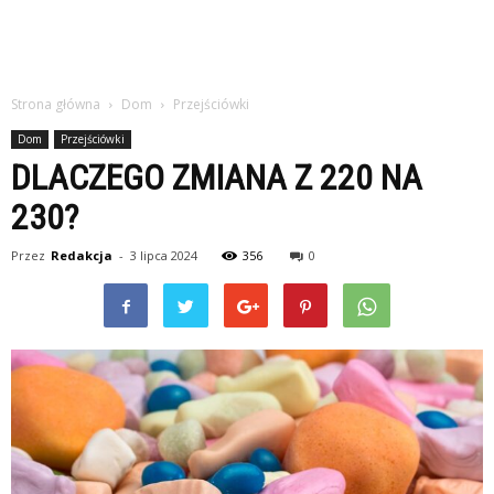
Strona główna
Dom
Przejściówki
Dom
Przejściówki
DLACZEGO ZMIANA Z 220 NA
230?
Przez
Redakcja
-
3 lipca 2024
356
0