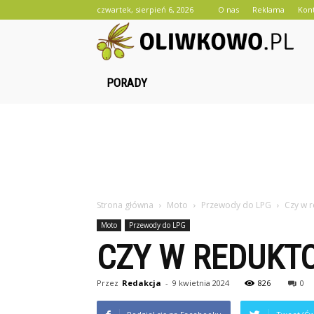
czwartek, sierpień 6, 2026
O nas
Reklama
Kon
O
PORADY
Strona główna
Moto
Przewody do LPG
Czy w 
Moto
Przewody do LPG
CZY W REDUKT
Przez
Redakcja
-
9 kwietnia 2024
826
0