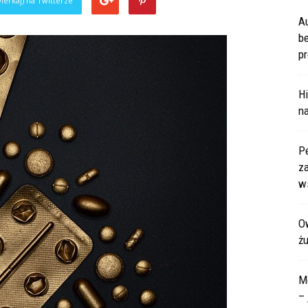
ierkaj) na Twitterze
A
b
pr
Hi
na
P
za
ws
Ow
ż
M
– 