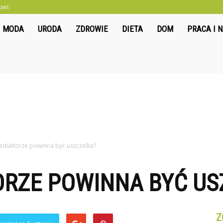
takt
liwkowo.pl
MODA
URODA
ZDROWIE
DIETA
DOM
PRACA I 
reduktorze powinna być uszczelka?
ORZE POWINNA BYĆ US
Z