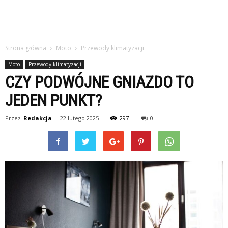
Strona główna
Moto
Przewody klimatyzacji
Moto
Przewody klimatyzacji
CZY PODWÓJNE GNIAZDO TO
JEDEN PUNKT?
Przez
Redakcja
-
22 lutego 2025
297
0