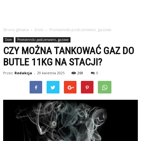
Strona główna
Dom
Promienniki podczerwieni, gazowe
Dom
Promienniki podczerwieni, gazowe
CZY MOŻNA TANKOWAĆ GAZ DO
BUTLE 11KG NA STACJI?
Przez
Redakcja
-
29 kwietnia 2025
269
0