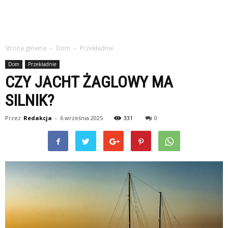
Strona główna
Dom
Przekładnie
Dom
Przekładnie
CZY JACHT ŻAGLOWY MA
SILNIK?
Przez
Redakcja
-
6 września 2025
331
0