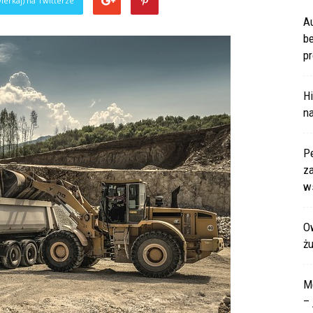
ierkaj) na Twitterze
A
b
pr
Hi
na
P
za
ws
Ow
ż
M
– 