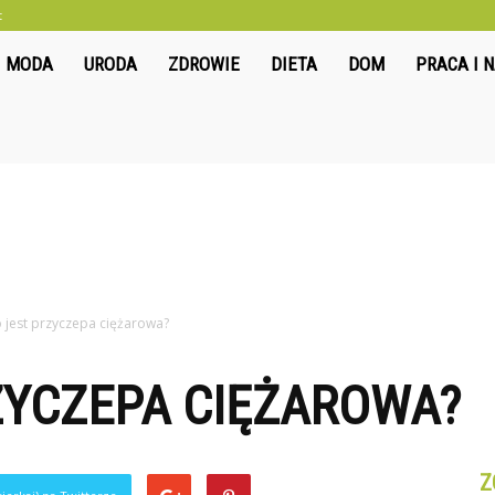
t
liwkowo.pl
MODA
URODA
ZDROWIE
DIETA
DOM
PRACA I 
o jest przyczepa ciężarowa?
ZYCZEPA CIĘŻAROWA?
Z