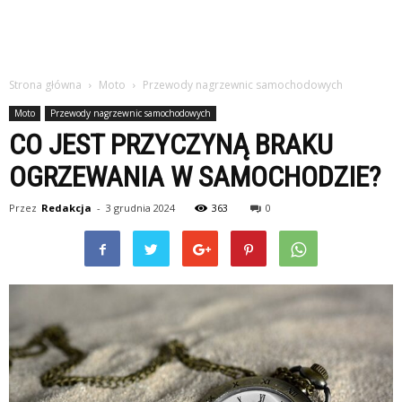
Strona główna
Moto
Przewody nagrzewnic samochodowych
Moto
Przewody nagrzewnic samochodowych
CO JEST PRZYCZYNĄ BRAKU
OGRZEWANIA W SAMOCHODZIE?
Przez
Redakcja
-
3 grudnia 2024
363
0